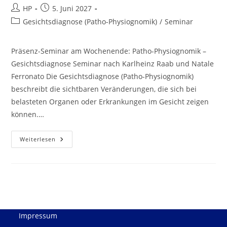
Beitrags-
Beitrag
HP
5. Juni 2027
Autor:
veröffentlicht:
Beitrags-
Gesichtsdiagnose (Patho-Physiognomik)
/
Seminar
Kategorie:
Präsenz-Seminar am Wochenende: Patho-Physiognomik –
Gesichtsdiagnose Seminar nach Karlheinz Raab und Natale
Ferronato Die Gesichtsdiagnose (Patho-Physiognomik)
beschreibt die sichtbaren Veränderungen, die sich bei
belasteten Organen oder Erkrankungen im Gesicht zeigen
können.…
Patho-
Weiterlesen
Physiognomik
–
Gesichtsdiagnose
(Präsenz-
Seminar)
Impressum