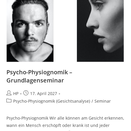
Psycho-Physiognomik –
Grundlagenseminar
Beitrags-
Beitrag
HP
17. April 2027
Autor:
veröffentlicht:
Beitrags-
Psycho-Physiognomik (Gesichtsanalyse)
/
Seminar
Kategorie:
Psycho-Physiognomik Wir alle können am Gesicht erkennen,
wann ein Mensch erschöpft oder krank ist und jeder