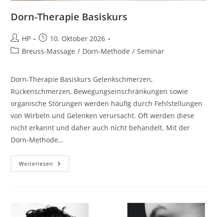
Dorn-Therapie Basiskurs
Beitrags-
Beitrag
HP
10. Oktober 2026
Autor:
veröffentlicht:
Beitrags-
Breuss-Massage
/
Dorn-Methode
/
Seminar
Kategorie:
Dorn-Therapie Basiskurs Gelenkschmerzen,
Rückenschmerzen, Bewegungseinschränkungen sowie
organische Störungen werden häufig durch Fehlstellungen
von Wirbeln und Gelenken verursacht. Oft werden diese
nicht erkannt und daher auch nicht behandelt. Mit der
Dorn-Methode…
Dorn-
Weiterlesen
Therapie
Basiskurs